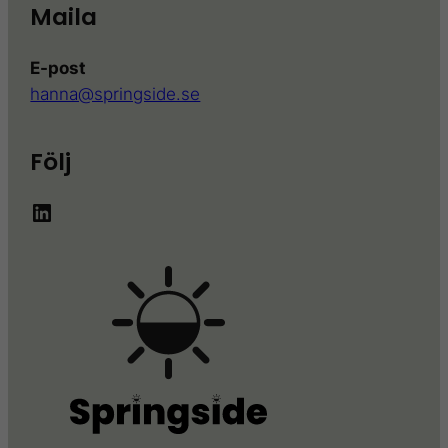
Maila
E-post
hanna@springside.se
Följ
LinkedIn