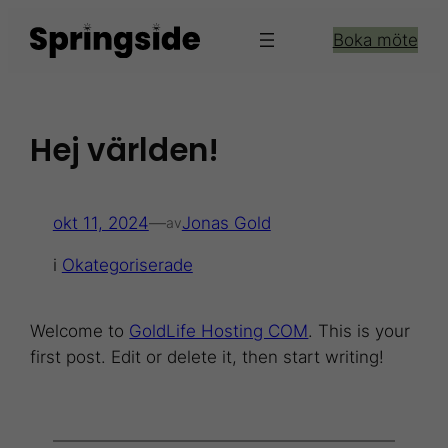
Hoppa
Boka möte
till
innehåll
Hej världen!
okt 11, 2024
—
Jonas Gold
av
i
Okategoriserade
Welcome to
GoldLife Hosting COM
. This is your
first post. Edit or delete it, then start writing!