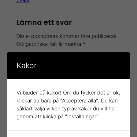
Lämna ett svar
Din e-postadress kommer inte publiceras.
Obligatoriska fält är märkta
*
Kommentar
*
Kakor
Vi bjuder på kakor! Om du tycker det är ok,
klickar du bara på "Acceptera alla". Du kan
såklart välja vilken typ av kakor du vill ha
Namn
*
genom att klicka på "Inställningar".
E-postadress
*